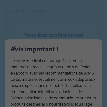
Laits premier âge
Vous êtes professionnel
de santé ?
Avis important !
Inscrivez-vous pour accéder à toutes les
données de laits.fr
Le corps médical encourage l’allaitement
maternel au moins jusqu’aux 6 mois de l’enfant
Se connecter
S'inscrire
en accord avec les recommandations de l’OMS.
Le lait maternel est l’aliment le mieux adapté aux
besoins spécifiques des bébés. Par ailleurs, la
réglementation interdit aux industriels de
caseine
l’alimentation infantile de communiquer sur leurs
Laits deuxième âge
Nom
Protéines
/ g
produits destinés aux nourrissons jusqu’à l’âge