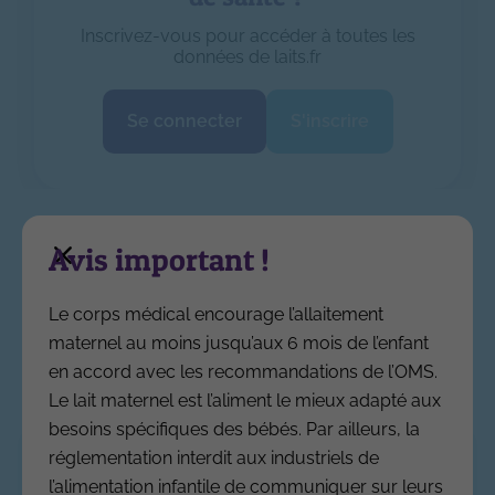
Inscrivez-vous pour accéder à toutes les
données de laits.fr
Se connecter
S'inscrire
Des préparations spécifiques sont
Avis important !
indiquées dans les cas d(allergie aux
protéines du lait de vache, reflux
Le corps médical encourage l’allaitement
Vous pouvez également être
sévère, diarrhées sévères.
maternel au moins jusqu’aux 6 mois de l’enfant
intéressé par...
en accord avec les recommandations de l’OMS.
Traitement de l’allergie aux protéines du lait
de vache
Le lait maternel est l’aliment le mieux adapté aux
besoins spécifiques des bébés. Par ailleurs, la
Sélection nutritionnelle
réglementation interdit aux industriels de
Les laits hypoallergéniques peuvent
l’alimentation infantile de communiquer sur leurs