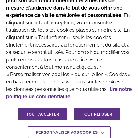
pour son bon fonctionnement et à des fins de
Ce site respecte les principes de la charte
mesure d'audience dans le but de vous offrir une
HONcode
.
expérience de visite améliorée et personnalisée.
En
Date de mise à jour du site : 4/08/2026
cliquant sur « Tout accepter », vous consentez à
l'utilisation de tous les cookies placés sur notre site. En
Site produit par l’Association
cliquant sur « Tout refuser », seuls les cookies
Française de Pédiatrie Ambulatoire
strictement nécessaires au fonctionnement du site et à
Recherche & Développement
sa sécurité seront utilisés. Pour choisir ou modifier vos
préférences cookies ainsi que retirer votre
consentement à tout moment, cliquez sur
« Personnaliser vos cookies » ou sur le lien « Cookies »
en bas d'écran. Pour en savoir plus sur les cookies et
les données personnelles que nous utilisons :
lire notre
politique de confidentialité
QUI SOMMES-NOUS
MENTIONS LÉGALES
CONTACTEZ-NOUS
TOUT ACCEPTER
TOUT REFUSER
CRÉDITS :
LA JUNGLE
PERSONNALISER VOS COOKIES