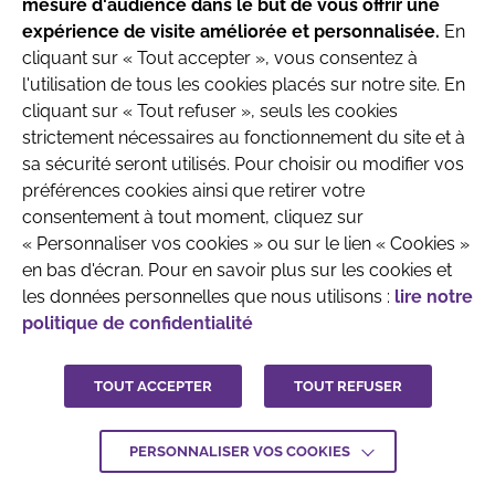
Recherche & Développement
mesure d'audience dans le but de vous offrir une
produits destinés aux nourrissons jusqu’à l’âge
expérience de visite améliorée et personnalisée.
En
de 6 mois.
cliquant sur « Tout accepter », vous consentez à
l'utilisation de tous les cookies placés sur notre site. En
Parlez avec votre pédiatre ou le professionnel
cliquant sur « Tout refuser », seuls les cookies
de santé qui prend en charge votre enfant
strictement nécessaires au fonctionnement du site et à
avant toute prise de décision.
sa sécurité seront utilisés. Pour choisir ou modifier vos
QUI SOMMES-NOUS
MENTIONS LÉGALES
préférences cookies ainsi que retirer votre
CONTACTEZ-NOUS
consentement à tout moment, cliquez sur
J'ai compris
« Personnaliser vos cookies » ou sur le lien « Cookies »
CRÉDITS :
LA JUNGLE
en bas d'écran. Pour en savoir plus sur les cookies et
les données personnelles que nous utilisons :
lire notre
politique de confidentialité
TOUT ACCEPTER
TOUT REFUSER
PERSONNALISER VOS COOKIES