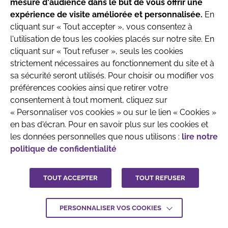
Recherche & Développement
mesure d'audience dans le but de vous offrir une
produits destinés aux nourrissons jusqu’à l’âge
expérience de visite améliorée et personnalisée.
En
de 6 mois.
cliquant sur « Tout accepter », vous consentez à
l'utilisation de tous les cookies placés sur notre site. En
Parlez avec votre pédiatre ou le professionnel
cliquant sur « Tout refuser », seuls les cookies
de santé qui prend en charge votre enfant
strictement nécessaires au fonctionnement du site et à
avant toute prise de décision.
sa sécurité seront utilisés. Pour choisir ou modifier vos
QUI SOMMES-NOUS
MENTIONS LÉGALES
préférences cookies ainsi que retirer votre
CONTACTEZ-NOUS
consentement à tout moment, cliquez sur
J'ai compris
« Personnaliser vos cookies » ou sur le lien « Cookies »
CRÉDITS :
LA JUNGLE
en bas d'écran. Pour en savoir plus sur les cookies et
les données personnelles que nous utilisons :
lire notre
politique de confidentialité
TOUT ACCEPTER
TOUT REFUSER
PERSONNALISER VOS COOKIES