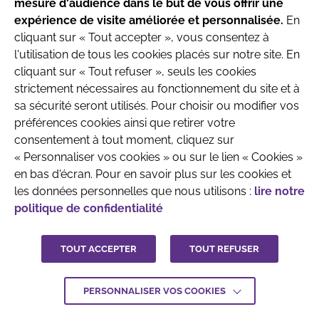
Recherche & Développement
mesure d'audience dans le but de vous offrir une
produits destinés aux nourrissons jusqu’à l’âge
expérience de visite améliorée et personnalisée.
En
de 6 mois.
cliquant sur « Tout accepter », vous consentez à
l'utilisation de tous les cookies placés sur notre site. En
Parlez avec votre pédiatre ou le professionnel
cliquant sur « Tout refuser », seuls les cookies
de santé qui prend en charge votre enfant
strictement nécessaires au fonctionnement du site et à
avant toute prise de décision.
sa sécurité seront utilisés. Pour choisir ou modifier vos
QUI SOMMES-NOUS
MENTIONS LÉGALES
préférences cookies ainsi que retirer votre
CONTACTEZ-NOUS
consentement à tout moment, cliquez sur
J'ai compris
« Personnaliser vos cookies » ou sur le lien « Cookies »
CRÉDITS :
LA JUNGLE
en bas d'écran. Pour en savoir plus sur les cookies et
les données personnelles que nous utilisons :
lire notre
politique de confidentialité
TOUT ACCEPTER
TOUT REFUSER
PERSONNALISER VOS COOKIES