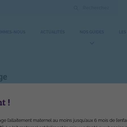
OMMES-NOUS
ACTUALITÉS
NOS GUIDES
LES
ge
Protéines non animales croissance
t !
e l’allaitement maternel au moins jusqu’aux 6 mois de l’enfa