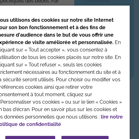
HONcode
.
spécifiques des bébés. Par
iquer sur leurs produits
Date de mise à jour du site : 4/08/2026
ous utilisons des cookies sur notre site Internet
our son bon fonctionnement et à des fins de
enfant avant toute prise
esure d'audience dans le but de vous offrir une
xpérience de visite améliorée et personnalisée.
En
liquant sur « Tout accepter », vous consentez à
'utilisation de tous les cookies placés sur notre site. En
LÉGALES
CONTACTEZ-NOUS
CRÉDITS :
LA JUNGLE
liquant sur « Tout refuser », seuls les cookies
trictement nécessaires au fonctionnement du site et à
a sécurité seront utilisés. Pour choisir ou modifier vos
références cookies ainsi que retirer votre
onsentement à tout moment, cliquez sur
 Personnaliser vos cookies » ou sur le lien « Cookies »
n bas d'écran. Pour en savoir plus sur les cookies et
es données personnelles que nous utilisons :
lire notre
olitique de confidentialité