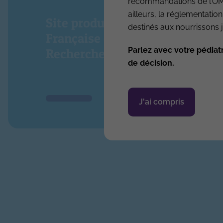
recommandations de l’OMS.
ailleurs, la réglementation
Site produit par l’Association
destinés aux nourrissons j
Française de Pédiatrie Ambula
Parlez avec votre pédiat
Recherche & Développement
de décision.
J'ai compris