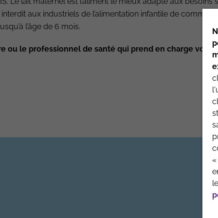
 Le lait maternel est l’aliment le mieux adapté aux besoins 
 interdit aux industriels de l’alimentation infantile de commun
usqu’à l’âge de 6 mois.
N
toire
p
re ou le professionnel de santé qui prend en charge votre 
m
e
c
l
QUI SOMMES-NOUS
MENTIONS 
c
s
s
p
c
«
e
l
p