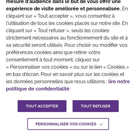
mesure d'audience dans le but de vous offrir une
produits destinés aux nourrissons jusqu’à l’âge
Française de Pédiatrie Ambulatoire
expérience de visite améliorée et personnalisée.
En
de 6 mois.
Recherche & Développement
cliquant sur « Tout accepter », vous consentez à
l'utilisation de tous les cookies placés sur notre site. En
Parlez avec votre pédiatre ou le professionnel
cliquant sur « Tout refuser », seuls les cookies
de santé qui prend en charge votre enfant
strictement nécessaires au fonctionnement du site et à
avant toute prise de décision.
sa sécurité seront utilisés. Pour choisir ou modifier vos
préférences cookies ainsi que retirer votre
QUI SOMMES-NOUS
MENTIONS LÉGALES
consentement à tout moment, cliquez sur
J'ai compris
« Personnaliser vos cookies » ou sur le lien « Cookies »
CONTACTEZ-NOUS
en bas d'écran. Pour en savoir plus sur les cookies et
CRÉDITS :
LA JUNGLE
les données personnelles que nous utilisons :
lire notre
politique de confidentialité
TOUT ACCEPTER
TOUT REFUSER
PERSONNALISER VOS COOKIES