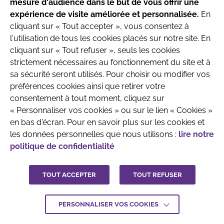
mesure d'audience dans le but de vous offrir une
produits destinés aux nourrissons jusqu’à l’âge
expérience de visite améliorée et personnalisée.
En
de 6 mois.
cliquant sur « Tout accepter », vous consentez à
l'utilisation de tous les cookies placés sur notre site. En
Parlez avec votre pédiatre ou le professionnel
cliquant sur « Tout refuser », seuls les cookies
de santé qui prend en charge votre enfant
strictement nécessaires au fonctionnement du site et à
QUI SOMMES-NOUS
MENTIONS LÉGALES
avant toute prise de décision.
sa sécurité seront utilisés. Pour choisir ou modifier vos
CONTACTEZ-NOUS
préférences cookies ainsi que retirer votre
consentement à tout moment, cliquez sur
CRÉDITS :
LA JUNGLE
J'ai compris
« Personnaliser vos cookies » ou sur le lien « Cookies »
en bas d'écran. Pour en savoir plus sur les cookies et
les données personnelles que nous utilisons :
lire notre
politique de confidentialité
TOUT ACCEPTER
TOUT REFUSER
PERSONNALISER VOS COOKIES