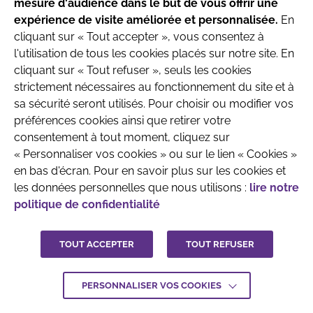
mesure d'audience dans le but de vous offrir une
produits destinés aux nourrissons jusqu’à l’âge
expérience de visite améliorée et personnalisée.
En
de 6 mois.
cliquant sur « Tout accepter », vous consentez à
l'utilisation de tous les cookies placés sur notre site. En
Parlez avec votre pédiatre ou le professionnel
cliquant sur « Tout refuser », seuls les cookies
de santé qui prend en charge votre enfant
strictement nécessaires au fonctionnement du site et à
QUI SOMMES-NOUS
MENTIONS LÉGALES
avant toute prise de décision.
sa sécurité seront utilisés. Pour choisir ou modifier vos
CONTACTEZ-NOUS
préférences cookies ainsi que retirer votre
consentement à tout moment, cliquez sur
CRÉDITS :
LA JUNGLE
J'ai compris
« Personnaliser vos cookies » ou sur le lien « Cookies »
en bas d'écran. Pour en savoir plus sur les cookies et
les données personnelles que nous utilisons :
lire notre
politique de confidentialité
TOUT ACCEPTER
TOUT REFUSER
PERSONNALISER VOS COOKIES