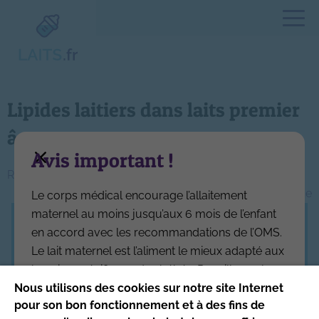
Lipides laitiers dans laits premier
âge
Avis important !
Navigation
Rapport caséine / protéines solubles
Composition en lactose des laits de croissance
Le corps médical encourage l’allaitement
de
maternel au moins jusqu’aux 6 mois de l’enfant
l’article
en accord avec les recommandations de l’OMS.
Ce site respecte les principes de la charte
Le lait maternel est l’aliment le mieux adapté aux
HONcode
.
besoins spécifiques des bébés. Par ailleurs, la
Date de mise à jour du site : 4/08/2026
réglementation interdit aux industriels de
Nous utilisons des cookies sur notre site Internet
pour son bon fonctionnement et à des fins de
l’alimentation infantile de communiquer sur leurs
Site produit par l’Association