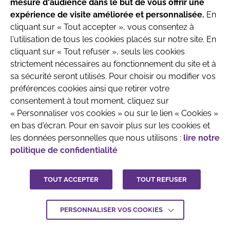
mesure d'audience dans le but de vous offrir une
produits destinés aux nourrissons jusqu’à l’âge
Française de Pédiatrie Ambulatoire
expérience de visite améliorée et personnalisée.
En
de 6 mois.
Recherche & Développement
cliquant sur « Tout accepter », vous consentez à
l'utilisation de tous les cookies placés sur notre site. En
Parlez avec votre pédiatre ou le professionnel
cliquant sur « Tout refuser », seuls les cookies
de santé qui prend en charge votre enfant
strictement nécessaires au fonctionnement du site et à
avant toute prise de décision.
sa sécurité seront utilisés. Pour choisir ou modifier vos
préférences cookies ainsi que retirer votre
QUI SOMMES-NOUS
MENTIONS LÉGALES
consentement à tout moment, cliquez sur
J'ai compris
« Personnaliser vos cookies » ou sur le lien « Cookies »
CONTACTEZ-NOUS
en bas d'écran. Pour en savoir plus sur les cookies et
CRÉDITS :
LA JUNGLE
les données personnelles que nous utilisons :
lire notre
politique de confidentialité
TOUT ACCEPTER
TOUT REFUSER
PERSONNALISER VOS COOKIES