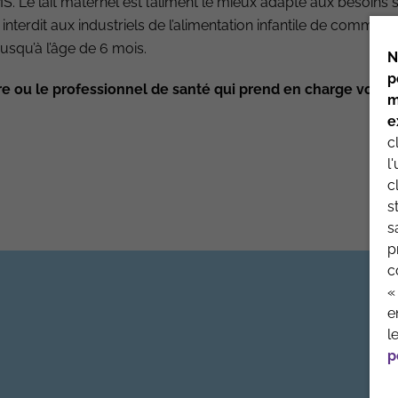
 Le lait maternel est l’aliment le mieux adapté aux besoins 
 interdit aux industriels de l’alimentation infantile de commun
usqu’à l’âge de 6 mois.
N
toire
p
re ou le professionnel de santé qui prend en charge votre 
m
e
c
l
QUI SOMMES-NOUS
MENTIONS 
c
s
s
p
c
«
e
l
p