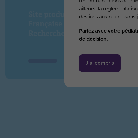
recommandations de l’OMS.
ailleurs, la réglementation
Site produit par l’Association
destinés aux nourrissons j
Française de Pédiatrie Ambula
Parlez avec votre pédiat
Recherche & Développement
de décision.
J'ai compris