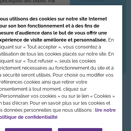
HONcode
.
spécifiques des bébés. Par
iquer sur leurs produits
Date de mise à jour du site : 4/08/2026
ous utilisons des cookies sur notre site Internet
our son bon fonctionnement et à des fins de
enfant avant toute prise
esure d'audience dans le but de vous offrir une
xpérience de visite améliorée et personnalisée.
En
liquant sur « Tout accepter », vous consentez à
'utilisation de tous les cookies placés sur notre site. En
LÉGALES
CONTACTEZ-NOUS
CRÉDITS :
LA JUNGLE
liquant sur « Tout refuser », seuls les cookies
trictement nécessaires au fonctionnement du site et à
a sécurité seront utilisés. Pour choisir ou modifier vos
références cookies ainsi que retirer votre
onsentement à tout moment, cliquez sur
 Personnaliser vos cookies » ou sur le lien « Cookies »
n bas d'écran. Pour en savoir plus sur les cookies et
es données personnelles que nous utilisons :
lire notre
olitique de confidentialité