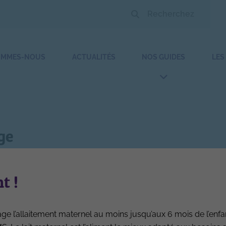
OMMES-NOUS
ACTUALITÉS
NOS GUIDES
LES
ge
Taux moyen iode premier âge
t !
e l’allaitement maternel au moins jusqu’aux 6 mois de l’enfa