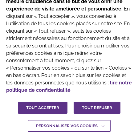
Recherche & Développement
mesure d'audience dans le but de vous offrir une
produits destinés aux nourrissons jusqu’à l’âge
expérience de visite améliorée et personnalisée.
En
de 6 mois.
cliquant sur « Tout accepter », vous consentez à
l'utilisation de tous les cookies placés sur notre site. En
Parlez avec votre pédiatre ou le professionnel
cliquant sur « Tout refuser », seuls les cookies
de santé qui prend en charge votre enfant
strictement nécessaires au fonctionnement du site et à
avant toute prise de décision.
sa sécurité seront utilisés. Pour choisir ou modifier vos
QUI SOMMES-NOUS
MENTIONS LÉGALES
préférences cookies ainsi que retirer votre
CONTACTEZ-NOUS
consentement à tout moment, cliquez sur
J'ai compris
« Personnaliser vos cookies » ou sur le lien « Cookies »
CRÉDITS :
LA JUNGLE
en bas d'écran. Pour en savoir plus sur les cookies et
les données personnelles que nous utilisons :
lire notre
politique de confidentialité
TOUT ACCEPTER
TOUT REFUSER
PERSONNALISER VOS COOKIES