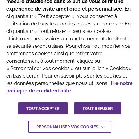
mesure d'audience dans le but de vous offrir une
produits destinés aux nourrissons jusqu’à l’âge
Française de Pédiatrie Ambulatoire
expérience de visite améliorée et personnalisée.
En
de 6 mois.
Recherche & Développement
cliquant sur « Tout accepter », vous consentez à
l'utilisation de tous les cookies placés sur notre site. En
Parlez avec votre pédiatre ou le professionnel
cliquant sur « Tout refuser », seuls les cookies
de santé qui prend en charge votre enfant
strictement nécessaires au fonctionnement du site et à
avant toute prise de décision.
sa sécurité seront utilisés. Pour choisir ou modifier vos
préférences cookies ainsi que retirer votre
QUI SOMMES-NOUS
MENTIONS LÉGALES
consentement à tout moment, cliquez sur
J'ai compris
« Personnaliser vos cookies » ou sur le lien « Cookies »
CONTACTEZ-NOUS
en bas d'écran. Pour en savoir plus sur les cookies et
CRÉDITS :
LA JUNGLE
les données personnelles que nous utilisons :
lire notre
politique de confidentialité
TOUT ACCEPTER
TOUT REFUSER
PERSONNALISER VOS COOKIES