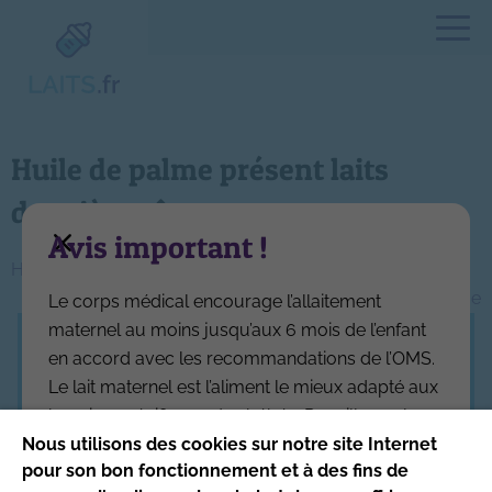
Huile de palme présent laits
deuxième âge
Avis important !
Navigation
Huile de palme absent laits premier âge
Huile de palme absent laits deuxième âge
Le corps médical encourage l’allaitement
de
maternel au moins jusqu’aux 6 mois de l’enfant
l’article
en accord avec les recommandations de l’OMS.
Ce site respecte les principes de la charte
Le lait maternel est l’aliment le mieux adapté aux
HONcode
.
besoins spécifiques des bébés. Par ailleurs, la
Date de mise à jour du site : 4/08/2026
réglementation interdit aux industriels de
Nous utilisons des cookies sur notre site Internet
pour son bon fonctionnement et à des fins de
l’alimentation infantile de communiquer sur leurs
Site produit par l’Association