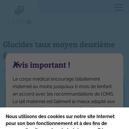
Glucides taux moyen deuxième
âge
Avis important !
Navigation
Glucides taux moyen premier âge
Glucides taux moyen croissance
Le corps médical encourage l’allaitement
de
maternel au moins jusqu’aux 6 mois de l’enfant
l’article
en accord avec les recommandations de l’OMS.
Ce site respecte les principes de la charte
Le lait maternel est l’aliment le mieux adapté aux
HONcode
.
besoins spécifiques des bébés. Par ailleurs, la
Date de mise à jour du site : 4/08/2026
réglementation interdit aux industriels de
Nous utilisons des cookies sur notre site Internet
pour son bon fonctionnement et à des fins de
l’alimentation infantile de communiquer sur leurs
Site produit par l’Association