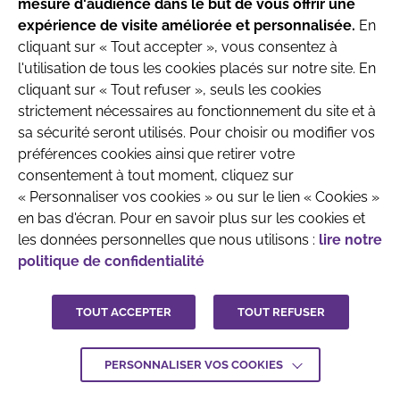
mesure d'audience dans le but de vous offrir une
produits destinés aux nourrissons jusqu’à l’âge
Française de Pédiatrie Ambulatoire
expérience de visite améliorée et personnalisée.
En
de 6 mois.
Recherche & Développement
cliquant sur « Tout accepter », vous consentez à
l'utilisation de tous les cookies placés sur notre site. En
Parlez avec votre pédiatre ou le professionnel
cliquant sur « Tout refuser », seuls les cookies
de santé qui prend en charge votre enfant
strictement nécessaires au fonctionnement du site et à
avant toute prise de décision.
sa sécurité seront utilisés. Pour choisir ou modifier vos
préférences cookies ainsi que retirer votre
QUI SOMMES-NOUS
MENTIONS LÉGALES
consentement à tout moment, cliquez sur
J'ai compris
« Personnaliser vos cookies » ou sur le lien « Cookies »
CONTACTEZ-NOUS
en bas d'écran. Pour en savoir plus sur les cookies et
CRÉDITS :
LA JUNGLE
les données personnelles que nous utilisons :
lire notre
politique de confidentialité
TOUT ACCEPTER
TOUT REFUSER
PERSONNALISER VOS COOKIES