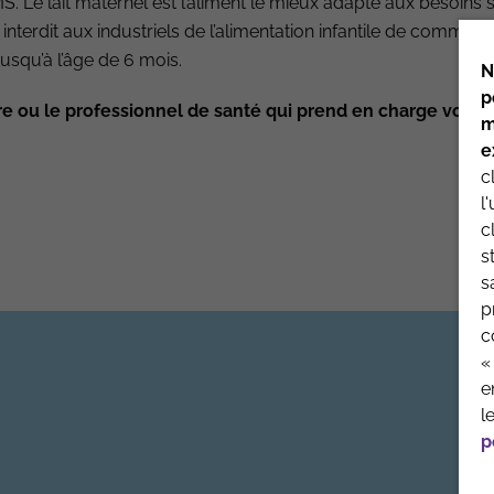
 Le lait maternel est l’aliment le mieux adapté aux besoins 
 interdit aux industriels de l’alimentation infantile de commun
usqu’à l’âge de 6 mois.
N
toire
p
re ou le professionnel de santé qui prend en charge votre 
m
e
c
l
QUI SOMMES-NOUS
MENTIONS 
c
s
s
p
c
«
e
l
p