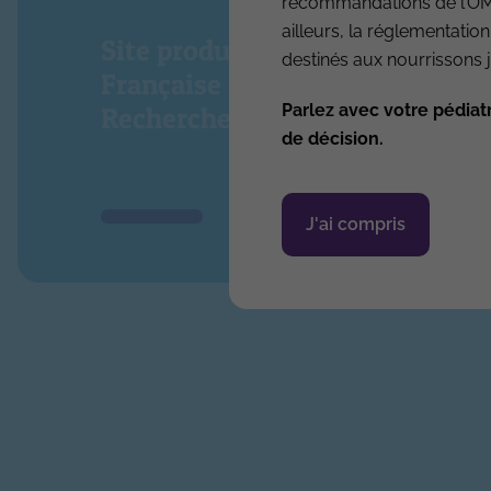
recommandations de l’OMS.
ailleurs, la réglementation
Site produit par l’Association
destinés aux nourrissons j
Française de Pédiatrie Ambula
Parlez avec votre pédiat
Recherche & Développement
de décision.
J'ai compris