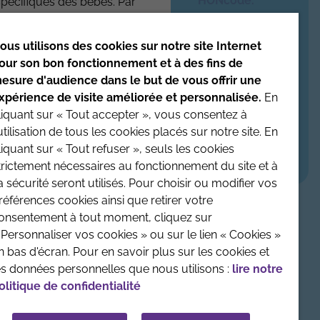
HONcode
.
spécifiques des bébés. Par
iquer sur leurs produits
Date de mise à jour du site : 4/08/2026
ous utilisons des cookies sur notre site Internet
our son bon fonctionnement et à des fins de
enfant avant toute prise
esure d'audience dans le but de vous offrir une
xpérience de visite améliorée et personnalisée.
En
liquant sur « Tout accepter », vous consentez à
'utilisation de tous les cookies placés sur notre site. En
LÉGALES
CONTACTEZ-NOUS
CRÉDITS :
LA JUNGLE
liquant sur « Tout refuser », seuls les cookies
trictement nécessaires au fonctionnement du site et à
a sécurité seront utilisés. Pour choisir ou modifier vos
références cookies ainsi que retirer votre
onsentement à tout moment, cliquez sur
 Personnaliser vos cookies » ou sur le lien « Cookies »
n bas d'écran. Pour en savoir plus sur les cookies et
es données personnelles que nous utilisons :
lire notre
olitique de confidentialité