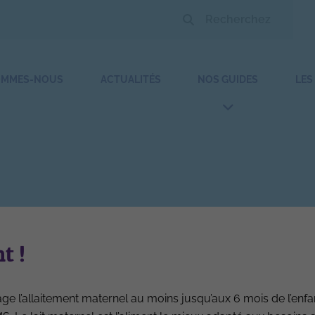
OMMES-NOUS
ACTUALITÉS
NOS GUIDES
LES
PREMIBIO
t !
e l’allaitement maternel au moins jusqu’aux 6 mois de l’enfa