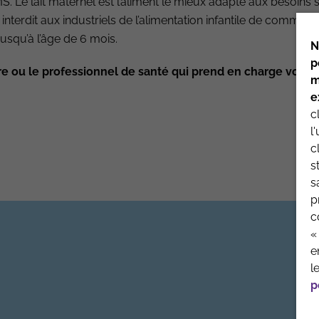
 Le lait maternel est l’aliment le mieux adapté aux besoins 
 interdit aux industriels de l’alimentation infantile de commun
usqu’à l’âge de 6 mois.
N
toire
p
re ou le professionnel de santé qui prend en charge votre 
m
e
c
l
QUI SOMMES-NOUS
MENTIONS 
c
s
s
p
c
«
e
l
p