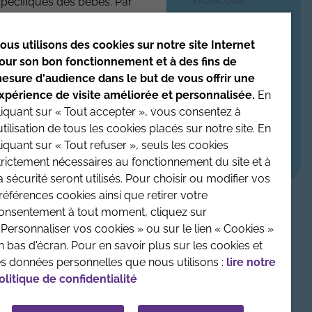
HONcode
.
spécifiques des bébés. Par
iquer sur leurs produits
Date de mise à jour du site : 4/08/2026
ous utilisons des cookies sur notre site Internet
our son bon fonctionnement et à des fins de
enfant avant toute prise
esure d'audience dans le but de vous offrir une
xpérience de visite améliorée et personnalisée.
En
liquant sur « Tout accepter », vous consentez à
'utilisation de tous les cookies placés sur notre site. En
LÉGALES
CONTACTEZ-NOUS
CRÉDITS :
LA JUNGLE
liquant sur « Tout refuser », seuls les cookies
trictement nécessaires au fonctionnement du site et à
a sécurité seront utilisés. Pour choisir ou modifier vos
références cookies ainsi que retirer votre
onsentement à tout moment, cliquez sur
 Personnaliser vos cookies » ou sur le lien « Cookies »
n bas d'écran. Pour en savoir plus sur les cookies et
es données personnelles que nous utilisons :
lire notre
olitique de confidentialité