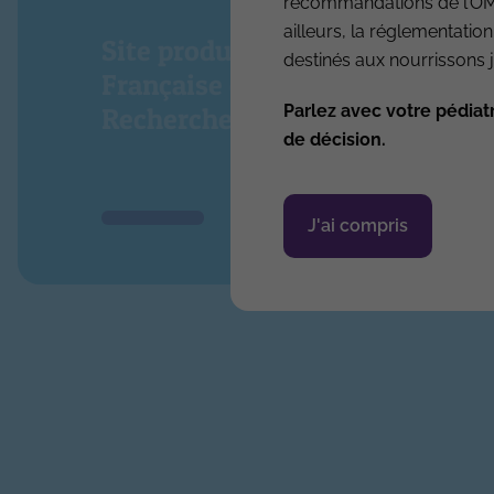
recommandations de l’OMS.
ailleurs, la réglementation
Site produit par l’Association
destinés aux nourrissons j
Française de Pédiatrie Ambula
Parlez avec votre pédiat
Recherche & Développement
de décision.
J'ai compris