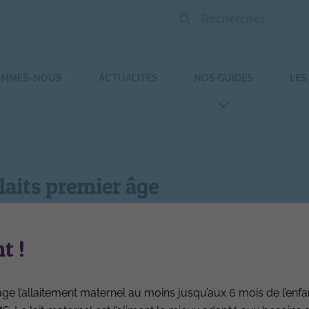
OMMES-NOUS
ACTUALITÉS
NOS GUIDES
LES
laits premier âge
Sélection protéines laits premier âge
t !
e l’allaitement maternel au moins jusqu’aux 6 mois de l’enfa