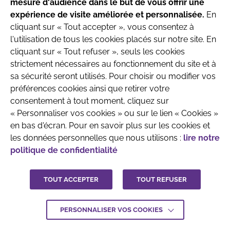
mesure d'audience dans le but de vous offrir une
produits destinés aux nourrissons jusqu’à l’âge
expérience de visite améliorée et personnalisée.
En
de 6 mois.
cliquant sur « Tout accepter », vous consentez à
l'utilisation de tous les cookies placés sur notre site. En
Parlez avec votre pédiatre ou le professionnel
cliquant sur « Tout refuser », seuls les cookies
de santé qui prend en charge votre enfant
strictement nécessaires au fonctionnement du site et à
QUI SOMMES-NOUS
MENTIONS LÉGALES
avant toute prise de décision.
sa sécurité seront utilisés. Pour choisir ou modifier vos
CONTACTEZ-NOUS
préférences cookies ainsi que retirer votre
consentement à tout moment, cliquez sur
CRÉDITS :
LA JUNGLE
J'ai compris
« Personnaliser vos cookies » ou sur le lien « Cookies »
en bas d'écran. Pour en savoir plus sur les cookies et
les données personnelles que nous utilisons :
lire notre
politique de confidentialité
TOUT ACCEPTER
TOUT REFUSER
PERSONNALISER VOS COOKIES