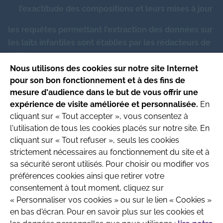
l’exactitude des compositions et leurs mises à jour
Chrome (inférieur à)
-
μg
les requêtes permettant l’extraction des données sur
les laits infantiles sont établies par les rédacteurs de
Fluorures (inférieur à)
15.00
μg
l’AFPA
Nous utilisons des cookies sur notre site Internet
pour son bon fonctionnement et à des fins de
Ce site respecte les principes de la charte
mesure d'audience dans le but de vous offrir une
HONcode
.
expérience de visite améliorée et personnalisée.
En
Date de mise à jour du site : 4/08/2026
cliquant sur « Tout accepter », vous consentez à
l'utilisation de tous les cookies placés sur notre site. En
Site produit par l’Association
cliquant sur « Tout refuser », seuls les cookies
Française de Pédiatrie Ambulatoire
strictement nécessaires au fonctionnement du site et à
Recherche & Développement
sa sécurité seront utilisés. Pour choisir ou modifier vos
préférences cookies ainsi que retirer votre
consentement à tout moment, cliquez sur
« Personnaliser vos cookies » ou sur le lien « Cookies »
en bas d'écran. Pour en savoir plus sur les cookies et