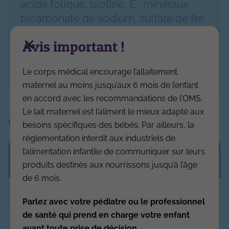
acide folique, biotine, E ; minéraux :
bicarbonate de sodium, sulfate de fer,
oxyde de magnésium, sulfates de zinc et
Avis important !
de cuivre, iodure de potassium,
phosphate de calcium, citrate de
Le corps médical encourage l’allaitement
sodium.
maternel au moins jusqu’aux 6 mois de l’enfant
en accord avec les recommandations de l’OMS.
Le lait maternel est l’aliment le mieux adapté aux
Composition pour 100 ml
besoins spécifiques des bébés. Par ailleurs, la
réglementation interdit aux industriels de
Energie & nutriments (Protéines,
l’alimentation infantile de communiquer sur leurs
Lipides, Glucides)
produits destinés aux nourrissons jusqu’à l’âge
de 6 mois.
Valeur énergétique
61.0
kcal
Parlez avec votre pédiatre ou le professionnel
de santé qui prend en charge votre enfant
Protéines
1.70
g
avant toute prise de décision.