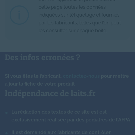
Calcium
72.00
mg
cette page toutes les données
Vitamine B5 (acide
0.500
mg
Protéines à activité
pantothénique)
indiquées sur l’étiquetage et fournies
Phosphore
50.00
mg
-
N/A
immune
par les fabricants, telles que l’on peut
les consulter sur chaque boîte.
Vitamine B6
0.100
mg
Magnésium
7.70
mg
Lactopontine
-
N/A
Vitamine B8 (biotine)
4.500
μg
Cuivre
0.25
mg
Ferments lactiques
-
N/A
Des infos erronées ?
Vitamine B9 (folates)
17.000
μg
Zinc
0.60
mg
Nucléotides
-
mg
Si vous êtes le fabricant,
contactez-nous
pour mettre
Vitamine B12
0.300
μg
Manganèse
15.00
μg
à jour la fiche de votre produit
Arôme
0.00
N/A
Indépendance de laits.fr
Vitamine PP (niacine)
0.900
mg
Iode
15.00
μg
Amidon
-
g
La rédaction des textes de ce site est est
Sélénium
0.70
μg
Caroube
-
g
exclusivement réalisée par des pédiatres de l’AFPA
Molybdène (inférieur à)
-
μg
Il est demandé aux fabricants de contrôler