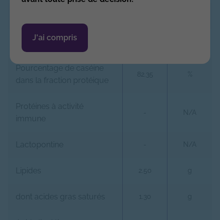
Caséines
1.40
g
J'ai compris
Protéines solubles
0.30
g
Pourcentage de caséine
82.35
%
dans la fraction protéique
Protéines à activité
-
N/A
immune
Lactopontine
-
N/A
Lipides
2.50
g
dont acides gras saturés
1.30
g