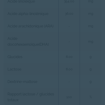
Acide linoléique
354.00
mg
Acide alpha-linolénique
36.00
mg
Acide arachidonique (ARA)
-
mg
Acide
-
mg
docohexaenoïque(DHA)
Glucides
8.00
g
Lactose
8.00
g
Dextrine-maltose
-
g
Rapport lactose / glucides
100
%
totaux