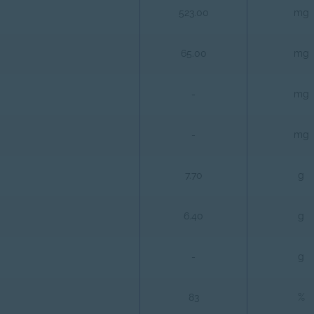
523.00
mg
65.00
mg
-
mg
-
mg
7.70
g
6.40
g
-
g
83
%