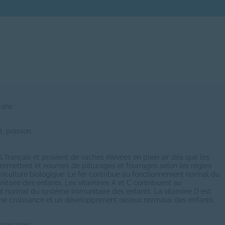
 ans
it, poisson
0% français et provient de vaches élevées en plein air dès que les
permettent et nourries de pâturages et fourrages selon les règles
agriculture biologique. Le fer contribue au fonctionnement normal du
taire des enfants. Les vitamines A et C contribuent au
t normal du système immunitaire des enfants. La vitamine D est
une croissance et un développement osseux normaux des enfants.
enseignées