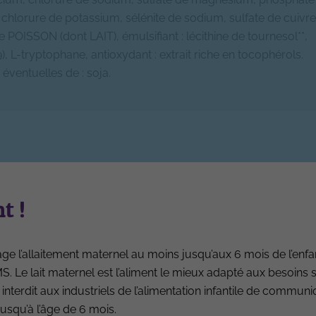
 chlorure de potassium, sélénite de sodium, sulfate de cuivre
POISSON (dont LAIT), émulsifiant : lécithine de tournesol**,
B9), L-tryptophane, antioxydant : extrait riche en tocophérols.
 éventuelles de : soja.
t !
Glucides)
e l’allaitement maternel au moins jusqu’aux 6 mois de l’enfa
 Le lait maternel est l’aliment le mieux adapté aux besoins 
64.0
kcal
 interdit aux industriels de l’alimentation infantile de commun
usqu’à l’âge de 6 mois.