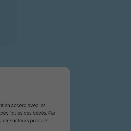
,
nt en accord avec les
spécifiques des bébés. Par
iquer sur leurs produits