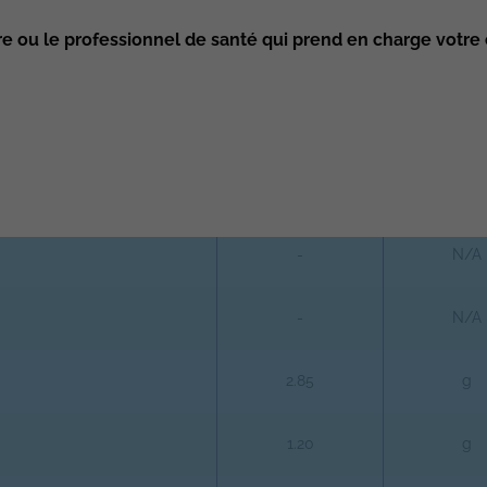
1.90
g
re ou le professionnel de santé qui prend en charge votre 
-
g
-
g
0
%
-
N/A
-
N/A
2.85
g
1.20
g