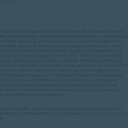
 mains ainsi que votre plan de travail avant de préparer le biberon.
tité d'eau nécessaire à température ambiante dans un biberon prop
aites tiédir (max 40°C) si vous le souhaitez. Utilisez exclusivement la
tte boite. Ajoutez le nombre correspondant de mesurettes. Arasez
te sur le rebord. Fermez le biberon. Agitez horizontalement puis
jusqu'à ce que le mélange soit homogène. Faites rouler le biberon
s puis agitez jusqu'à dissolution complète. Vérifiez la température
ntrôler la température en versant quelques gouttes sur la face inter
 Donnez le biberon dans les 30 minutes qui suivent la préparation.
nné le biberon, nettoyez-le et séchez-le. Préparez le biberon juste
. Utilisez une eau minérale ou une eau de source convenant aux
tilisez exclusivement la mesurette contenue dans la boîte. Il est
donner le biberon dans la demi-heure qui suit sa préparation.
 le reste du biberon non consommé
duit est chauffé, vérifiez bien la température avant de le donner à
onsommez immédiatement après préparation et jetez les restes d'un
é.