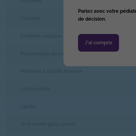
Protéines
Parlez avec votre pédiat
Caséines
de décision.
Protéines solubles
J'ai compris
Pourcentage de caséine dans la fraction protéique
Protéines à activité immune
Lactopontine
Lipides
dont acides gras saturés