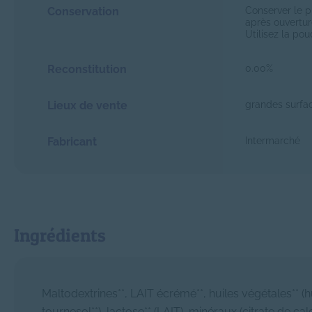
Conservation
Conserver le p
après ouvertur
Utilisez la po
Reconstitution
0.00%
Lieux de vente
grandes surfa
Fabricant
Intermarché
Ingrédients
Maltodextrines**, LAIT écrémé**, huiles végétales** (hu
tournesol**), lactose** (LAIT), minéraux (citrate de