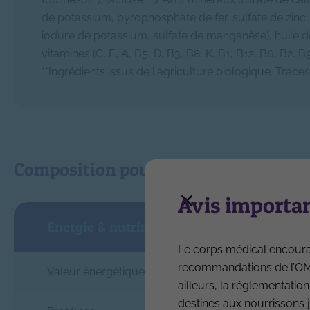
de potassium, pyrophosphate de fer, sulfate de zinc,
iodure de potassium, sulfate de manganèse), huile de 
vitamines (C, E, A, B5, D, B3, B8, K, B1, B12, B6, B2, 
**Ingrédients issus de l'agriculture biologique. Traces
Composition pour 100 ml
Avis importan
Energie & nutriments (Protéines, Lipides, 
Le corps médical encourag
recommandations de l’OMS.
Valeur énergétique
ailleurs, la réglementation
destinés aux nourrissons j