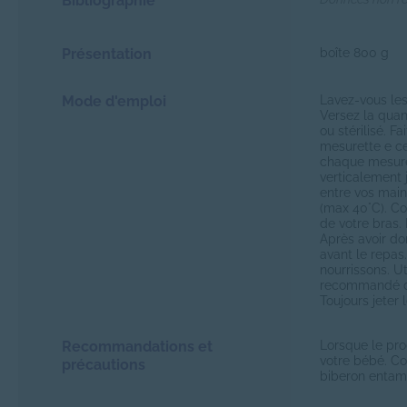
Bibliographie
Présentation
boîte 800 g
Mode d'emploi
Lavez-vous les
Versez la quan
ou stérilisé. F
mesurette e ce
chaque mesuret
verticalement 
entre vos main
(max 40°C). Co
de votre bras.
Après avoir do
avant le repas
nourrissons. U
recommandé de 
Toujours jeter
Recommandations et
Lorsque le pro
votre bébé. C
précautions
biberon entam