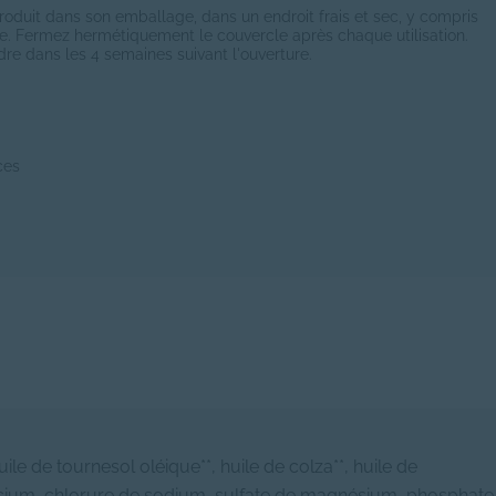
roduit dans son emballage, dans un endroit frais et sec, y compris
e. Fermez hermétiquement le couvercle après chaque utilisation.
udre dans les 4 semaines suivant l'ouverture.
ces
ile de tournesol oléique**, huile de colza**, huile de
 calcium, chlorure de sodium, sulfate de magnésium, phosphate