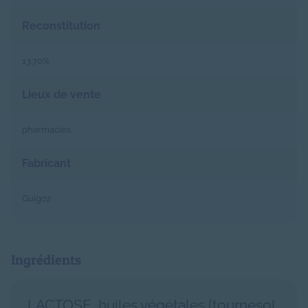
Reconstitution
13.70%
Lieux de vente
pharmacies
Fabricant
Guigoz
Ingrédients
LACTOSE, huiles végétales (tournesol