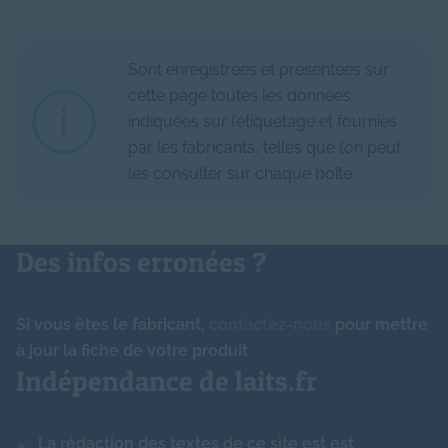
Chlorure
67.10
mg
Bifidobacterium
Vitamine B2 (riboflavine)
0.137
mg
lactis
Probiotiques
N/A
Bifodobacterium
Sont enregistrées et présentées sur
Calcium
68.90
mg
infantis
cette page toutes les données
Vitamine B5 (acide
0.700
mg
pantothénique)
indiquées sur l’étiquetage et fournies
Phosphore
Oligosaccharides
41.00
mg
oui
N/A
par les fabricants, telles que l’on peut
(HMO)
les consulter sur chaque boîte.
Vitamine B6
0.048
mg
Magnésium
6.84
mg
Protéines à
non
N/A
Vitamine B8 (biotine)
1.530
μg
activité immune
Cuivre
0.05
mg
Des infos erronées ?
Vitamine B9 (folates)
19.100
μg
Lactopontine
-
N/A
Zinc
0.48
mg
Si vous êtes le fabricant,
contactez-nous
pour mettre
Vitamine B12
0.160
μg
Ferments
Manganèse
13.20
μg
à jour la fiche de votre produit
-
N/A
lactiques
Indépendance de laits.fr
Vitamine PP (niacine)
0.590
mg
Iode
14.00
μg
Nucléotides
-
mg
La rédaction des textes de ce site est est