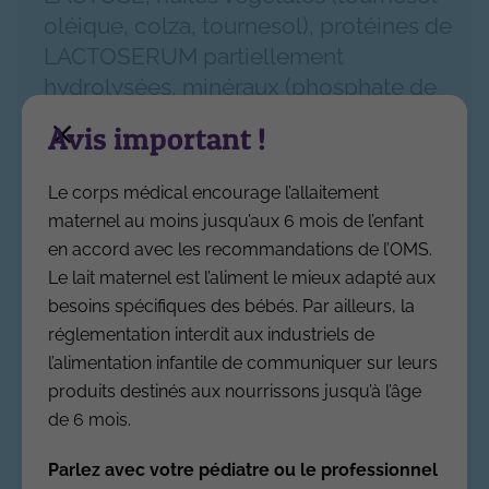
oléique, colza, tournesol), protéines de
LACTOSERUM partiellement
hydrolysées, minéraux (phosphate de
calcium, de potassium et de sodium,
Avis important !
citrate de calcium, chlorures de
potassium et de magnésium ; sulfates
Le corps médical encourage l’allaitement
ferreux, de zinc, de cuivre et de
maternel au moins jusqu’aux 6 mois de l’enfant
manganèse ; iodure de potassium ;
en accord avec les recommandations de l’OMS.
sélénate de sodium), mélange 2'-
Le lait maternel est l’aliment le mieux adapté aux
Fucosyllactose / Difucosyllactose (1)
besoins spécifiques des bébés. Par ailleurs, la
0,25%, Lacto-N-Tétraose (1) 0,15%, 3-
réglementation interdit aux industriels de
Fucosyllactose (1) 0,22%, sel de sodium
l’alimentation infantile de communiquer sur leurs
de 6'-Sialyllactose (1) 0,03%, sel de
produits destinés aux nourrissons jusqu’à l’âge
sodium de 3'-Sialyllactose (1) 0,08%,
de 6 mois.
huile de Mortierella alpina, huile extraite
Parlez avec votre pédiatre ou le professionnel
de la microalgue Schizochytrium sp.,