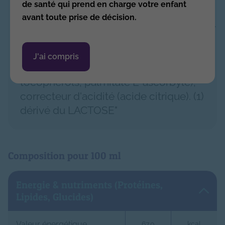
de santé qui prend en charge votre enfant
vitamines (A, B1, B2, B3, B5, B6, B8, B9,
avant toute prise de décision.
B12, C, D, E, K), L-Arginine, L-Histidine, L-
Phenylalanine, Bifidobacterium lactis
CNCM I-3446, Bifidobacterium infantis
J'ai compris
LMG 11588, antioxydants (extrait riche en
tocophérols, palmitate L-ascorbyle),
correcteur d'acidité (acide citrique). (1)
dérivé du LACTOSE"
Composition pour 100 ml
Energie & nutriments (Protéines,
Lipides, Glucides)
Valeur énergétique
67.0
kcal