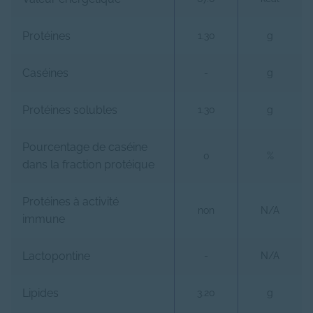
Protéines
1.30
g
Caséines
-
g
Protéines solubles
1.30
g
Pourcentage de caséine
0
%
dans la fraction protéique
Protéines à activité
non
N/A
immune
Lactopontine
-
N/A
Lipides
3.20
g