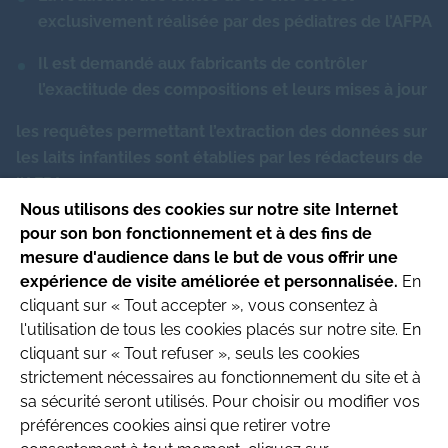
Sélénium
3.61
μg
exclusivement réalisée par des pédiatres de l’AFPA
Arôme
0.00
N/A
Molybdène (inférieur à)
-
μg
Il est demandé aux fabricants de contrôler
Amidon
-
g
l’exactitude des compositions et leurs mises à jour
Chrome (inférieur à)
-
μg
Caroube
-
g
les requêtes permettant l’extraction des données sur
les laits infantiles sont établies par les rédacteurs de
Fluorures (inférieur à)
7.80
μg
l’AFPA
Nous utilisons des cookies sur notre site Internet
pour son bon fonctionnement et à des fins de
Ce site respecte les principes de la charte
mesure d'audience dans le but de vous offrir une
HONcode
.
expérience de visite améliorée et personnalisée.
En
Date de mise à jour du site : 4/08/2026
cliquant sur « Tout accepter », vous consentez à
l'utilisation de tous les cookies placés sur notre site. En
Site produit par l’Association
cliquant sur « Tout refuser », seuls les cookies
Française de Pédiatrie Ambulatoire
strictement nécessaires au fonctionnement du site et à
Recherche & Développement
sa sécurité seront utilisés. Pour choisir ou modifier vos
préférences cookies ainsi que retirer votre