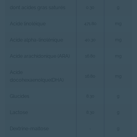
dont acides gras saturés
0.30
g
Acide linoléique
471.80
mg
Acide alpha-linolénique
40.30
mg
Acide arachidonique (ARA)
16.80
mg
Acide
16.80
mg
docohexaenoïque(DHA)
Glucides
8.30
g
Lactose
8.30
g
Dextrine-maltose
-
g