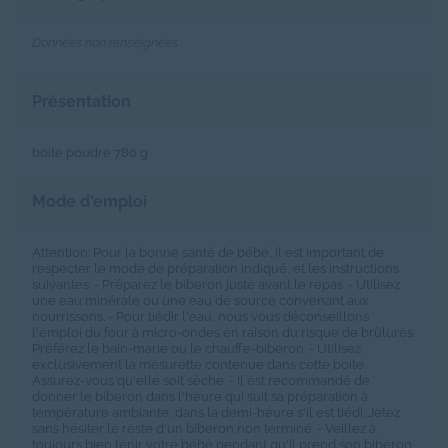
Données non renseignées
Présentation
boite poudre 780 g
Mode d'emploi
Attention: Pour la bonne santé de bébé, il est important de
respecter le mode de préparation indiqué, et les instructions
suivantes: - Préparez le biberon juste avant le repas. - Utilisez
une eau minérale ou une eau de source convenant aux
nourrissons. - Pour tiédir l'eau, nous vous déconseillons
l'emploi du four à micro-ondes en raison du risque de brûlures.
Préférez le bain-marie ou le chauffe-biberon. - Utilisez
exclusivement la mesurette contenue dans cette boite.
Assurez-vous qu'elle soit sèche. - Il est recommandé de
donner le biberon dans l'heure qui suit sa préparation à
température ambiante, dans la demi-heure s'il est tiédi. Jetez
sans hésiter le reste d'un biberon non terminé. - Veillez à
toujours bien tenir votre bébé pendant qu'il prend son biberon,