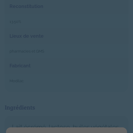
Reconstitution
13.50%
Lieux de vente
pharmacies et GMS
Fabricant
Modilac
Ingrédients
Lait écrémé, lactose, huiles végétales