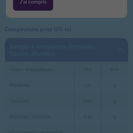
biotine, vitamine D, vitamine B12.
J'ai compris
Composition pour 100 ml
Energie & nutriments (Protéines,
Lipides, Glucides)
Valeur énergétique
66.0
kcal
Protéines
1.30
g
Caséines
0.90
g
Protéines solubles
0.39
g
Pourcentage de caséine