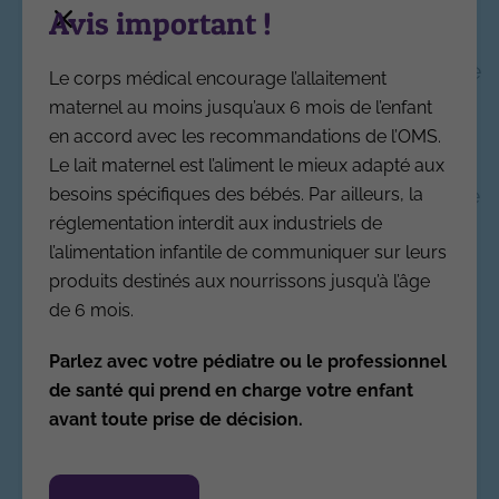
(tournesol oléique, colza, tournesol),
Avis important !
maltodextrines, phosphate de calcium,
émulsifiant (lécithine de soja), phosphate
Le corps médical encourage l’allaitement
de potassium, citrate de magnésium,
maternel au moins jusqu’aux 6 mois de l’enfant
carbonate de calcium, chlorure de
en accord avec les recommandations de l’OMS.
sodium, vitamine C, chlorure de
Le lait maternel est l’aliment le mieux adapté aux
potassium, sulfate ferreux, hydroxyde de
besoins spécifiques des bébés. Par ailleurs, la
potassium, sulfate de zinc, antioxydants
réglementation interdit aux industriels de
l’alimentation infantile de communiquer sur leurs
(extrait riche en tocophérols, palmitate
produits destinés aux nourrissons jusqu’à l’âge
de L-ascorbyle), citrate de calcium,
de 6 mois.
vitamine E, citrate de potassium,
nicotinamide, iodure de potassium,
Parlez avec votre pédiatre ou le professionnel
pantothénate de calcium, sélénite de
de santé qui prend en charge votre enfant
sodium, sulfate de cuivre, vitamine A,
avant toute prise de décision.
thiamine, vitamine B6, sulfate de
manganèse, acide folique, vitamine K,