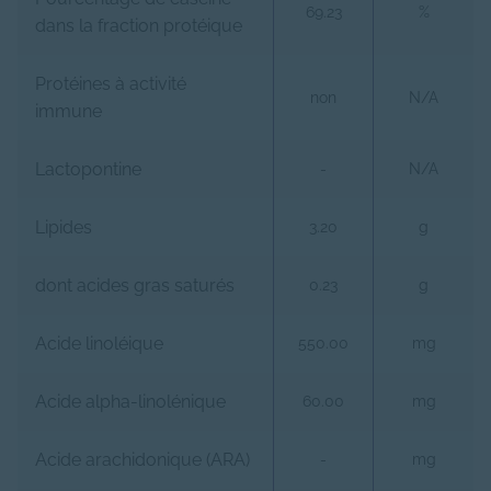
69.23
%
dans la fraction protéique
Protéines à activité
non
N/A
immune
Lactopontine
-
N/A
Lipides
3.20
g
dont acides gras saturés
0.23
g
Acide linoléique
550.00
mg
Acide alpha-linolénique
60.00
mg
Acide arachidonique (ARA)
-
mg