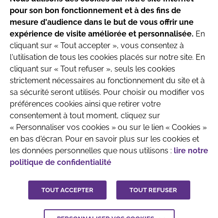
pour son bon fonctionnement et à des fins de
Ce site respecte les principes de la charte
mesure d'audience dans le but de vous offrir une
HONcode
.
expérience de visite améliorée et personnalisée.
En
Date de mise à jour du site : 4/08/2026
cliquant sur « Tout accepter », vous consentez à
l'utilisation de tous les cookies placés sur notre site. En
Site produit par l’Association
cliquant sur « Tout refuser », seuls les cookies
Française de Pédiatrie Ambulatoire
strictement nécessaires au fonctionnement du site et à
Recherche & Développement
sa sécurité seront utilisés. Pour choisir ou modifier vos
préférences cookies ainsi que retirer votre
consentement à tout moment, cliquez sur
« Personnaliser vos cookies » ou sur le lien « Cookies »
en bas d'écran. Pour en savoir plus sur les cookies et
les données personnelles que nous utilisons :
lire notre
politique de confidentialité
QUI SOMMES-NOUS
MENTIONS LÉGALES
CONTACTEZ-NOUS
TOUT ACCEPTER
TOUT REFUSER
CRÉDITS :
LA JUNGLE