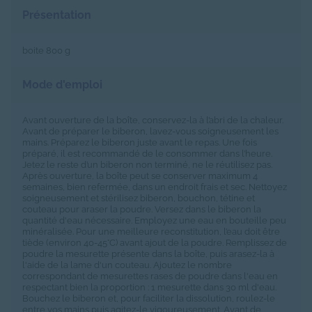
Présentation
boite 800 g
Mode d'emploi
Avant ouverture de la boîte, conservez-la à l’abri de la chaleur.
Avant de préparer le biberon, lavez-vous soigneusement les
mains. Préparez le biberon juste avant le repas. Une fois
préparé, il est recommandé de le consommer dans l’heure.
Jetez le reste d’un biberon non terminé, ne le réutilisez pas.
Après ouverture, la boîte peut se conserver maximum 4
semaines, bien refermée, dans un endroit frais et sec. Nettoyez
soigneusement et stérilisez biberon, bouchon, tétine et
couteau pour araser la poudre. Versez dans le biberon la
quantité d'eau nécessaire. Employez une eau en bouteille peu
minéralisée. Pour une meilleure reconstitution, l’eau doit être
tiède (environ 40-45°C) avant ajout de la poudre. Remplissez de
poudre la mesurette présente dans la boîte, puis arasez-la à
l'aide de la lame d'un couteau. Ajoutez le nombre
correspondant de mesurettes rases de poudre dans l'eau en
respectant bien la proportion : 1 mesurette dans 30 ml d'eau.
Bouchez le biberon et, pour faciliter la dissolution, roulez-le
entre vos mains puis agitez-le vigoureusement. Avant de