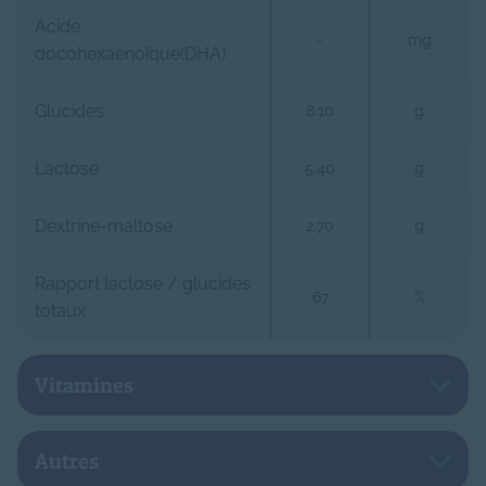
Acide
-
mg
docohexaenoïque(DHA)
Glucides
8.10
g
Lactose
5.40
g
Dextrine-maltose
2.70
g
Rapport lactose / glucides
67
%
totaux
Vitamines
Vitamine A
60.800
μg
Autres