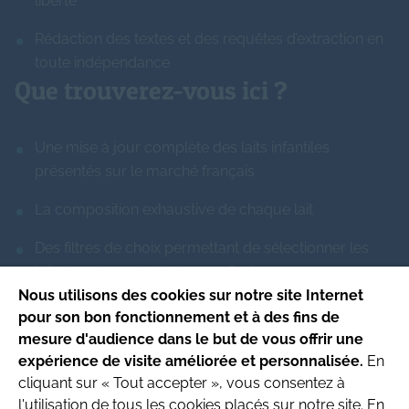
liberté
Rédaction des textes et des requêtes d’extraction en
toute indépendance
Que trouverez-vous ici ?
Une mise à jour complète des laits infantiles
présentés sur le marché français
La composition exhaustive de chaque lait
Des filtres de choix permettant de sélectionner les
laits les plus adaptés à un enfant
Nous utilisons des cookies sur notre site Internet
pour son bon fonctionnement et à des fins de
Ce site respecte les principes de la charte
mesure d'audience dans le but de vous offrir une
HONcode
.
expérience de visite améliorée et personnalisée.
En
Date de mise à jour du site : 4/08/2026
cliquant sur « Tout accepter », vous consentez à
l'utilisation de tous les cookies placés sur notre site. En