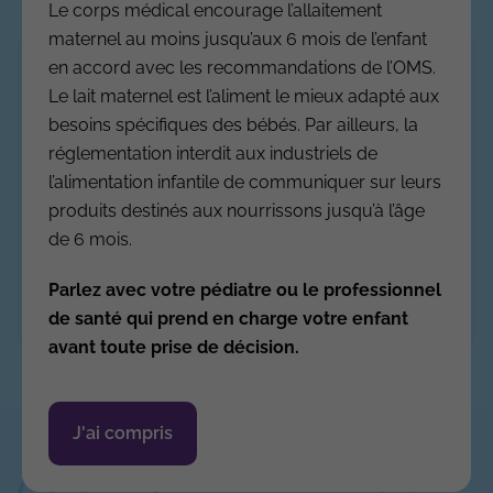
Le corps médical encourage l’allaitement
maternel au moins jusqu’aux 6 mois de l’enfant
S'inscrire
en accord avec les recommandations de l’OMS.
Le lait maternel est l’aliment le mieux adapté aux
Si vous n’avez pas encore de compte, complétez le
besoins spécifiques des bébés. Par ailleurs, la
formulaire pour vous inscrire en tant que
réglementation interdit aux industriels de
professionnel de santé et accéder à toutes les
l’alimentation infantile de communiquer sur leurs
produits destinés aux nourrissons jusqu’à l’âge
données du site.
de 6 mois.
Parlez avec votre pédiatre ou le professionnel
Je m'inscris
de santé qui prend en charge votre enfant
avant toute prise de décision.
J'ai compris
Les informations que vous nous
communiquez pour votre inscription ne