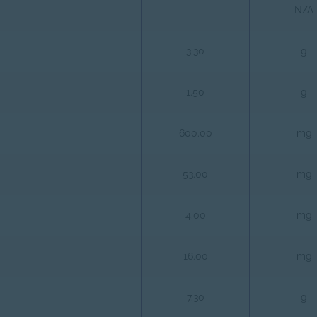
-
N/A
3.30
g
1.50
g
600.00
mg
53.00
mg
4.00
mg
16.00
mg
7.30
g