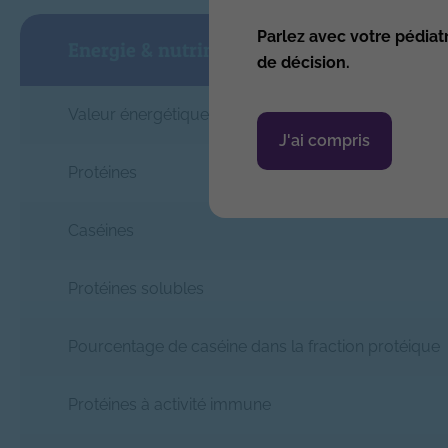
Parlez avec votre pédiat
Energie & nutriments (Protéines, Lipides, 
de décision.
Valeur énergétique
J'ai compris
Protéines
Caséines
Protéines solubles
Pourcentage de caséine dans la fraction protéique
Protéines à activité immune