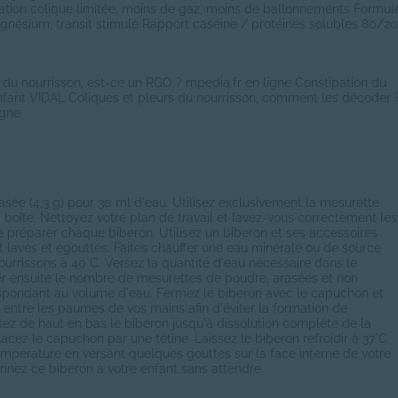
ation colique limitée, moins de gaz, moins de ballonnements Formul
gnésium, transit stimulé Rapport caséine / protéines solubles 80/20
 du nourrisson, est-ce un RGO ? mpedia.fr en ligne Constipation du
nfant VIDAL Coliques et pleurs du nourrisson, comment les décoder 
igne
g
asée (4,3 g) pour 30 ml d'eau. Utilisez exclusivement la mesurette
a boîte. Nettoyez votre plan de travail et lavez-vous correctement les
 préparer chaque biberon. Utilisez un biberon et ses accessoires
lavés et égouttés. Faites chauffer une eau minérale ou de source
urrissons à 40°C. Versez la quantité d'eau nécessaire dans le
er ensuite le nombre de mesurettes de poudre, arasées et non
spondant au volume d'eau. Fermez le biberon avec le capuchon et
er entre les paumes de vos mains afin d'éviter la formation de
ez de haut en bas le biberon jusqu'à dissolution complète de la
cez le capuchon par une tétine. Laissez le biberon refroidir à 37°C.
empérature en versant quelques gouttes sur la face interne de votre
nnez ce biberon à votre enfant sans attendre.