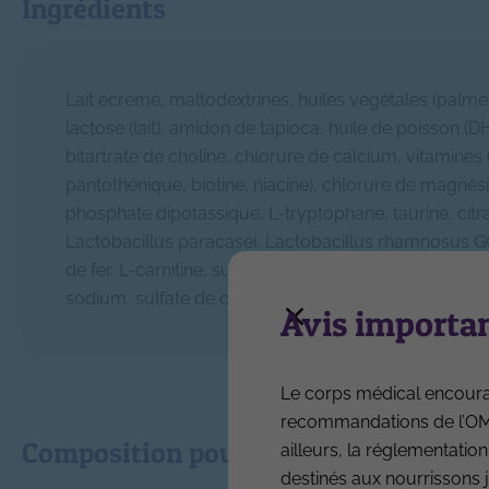
Ingrédients
Lait écrémé, maltodextrines, huiles végétales (palme
lactose (lait), amidon de tapioca, huile de poisson (DHA)
bitartrate de choline, chlorure de calcium, vitamines (
pantothénique, biotine, niacine), chlorure de magnésium
phosphate dipotassique, L-tryptophane, taurine, citra
Lactobacillus paracasei, Lactobacillus rhamnosus G
de fer, L-carnitine, sulfate de zinc, citrate de trimag
sodium, sulfate de cuivre, iodure de potassium, sul
Avis importan
Le corps médical encourag
recommandations de l’OMS.
Composition pour 100 ml
ailleurs, la réglementation
destinés aux nourrissons j