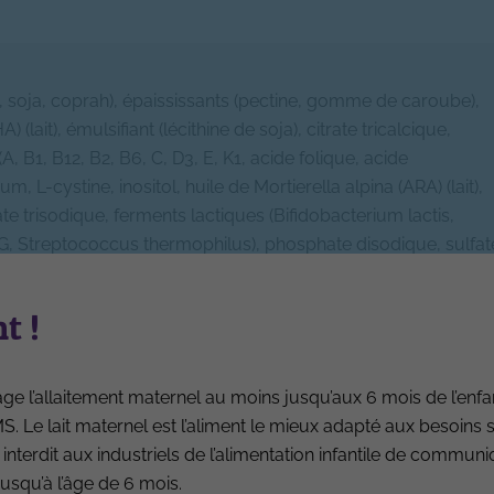
, soja, coprah), épaississants (pectine, gomme de caroube),
 (lait), émulsifiant (lécithine de soja), citrate tricalcique,
A, B1, B12, B2, B6, C, D3, E, K1, acide folique, acide
, L-cystine, inositol, huile de Mortierella alpina (ARA) (lait),
te trisodique, ferments lactiques (Bifidobacterium lactis,
G, Streptococcus thermophilus), phosphate disodique, sulfat
nésium, antioxydants (extrait riche en tocophérols), sélénite de
fate de manganèse.
t !
e l’allaitement maternel au moins jusqu’aux 6 mois de l’enfa
 Le lait maternel est l’aliment le mieux adapté aux besoins 
 interdit aux industriels de l’alimentation infantile de commun
usqu’à l’âge de 6 mois.