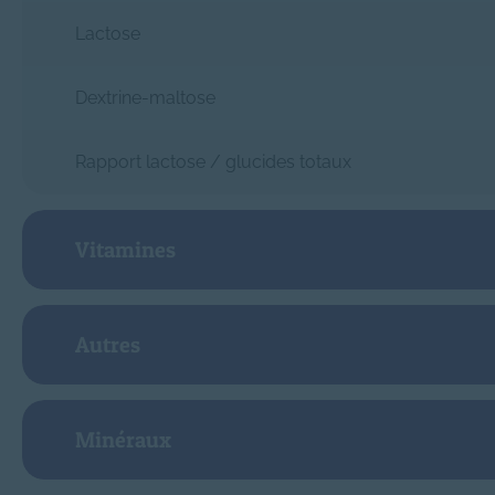
Lactose
Dextrine-maltose
Rapport lactose / glucides totaux
Vitamines
Vitamine A
Autres
Vitamine D
Choline
Minéraux
Vitamine E
Inositol