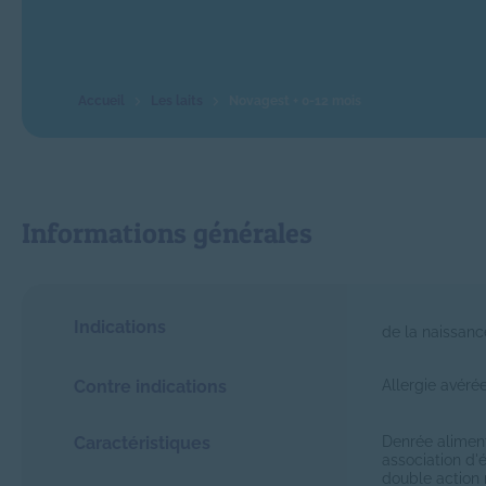
Les laits
Novagest + 0-12 mois
Informations générales
Indications
de la naissanc
Contre indications
Allergie avéré
Caractéristiques
Denrée aliment
association d'
double action 