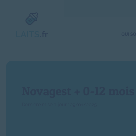
QUI S
Novagest + 0-12 mois
Dernière mise à jour : 29/01/2025