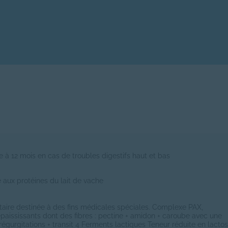
e à 12 mois en cas de troubles digestifs haut et bas
e aux protéines du lait de vache
aire destinée à des fins médicales spéciales. Complexe PAX,
épaississants dont des fibres : pectine + amidon + caroube avec une
régurgitations + transit 4 Ferments lactiques Teneur réduite en lacto