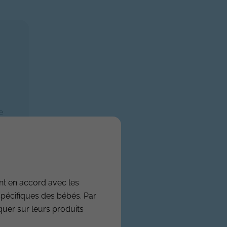
e
nt en accord avec les
spécifiques des bébés. Par
iquer sur leurs produits