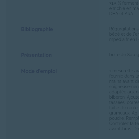
31,5 % ferment
enrichie en ma
DHA et ARA
Bibliographie
Régurgitations
bébé et de l'e
mpedia.fr en l
Présentation
boîte de 800 
Mode d'emploi
1 mesurette ar
fournie dans l
mains avant de
soigneusement 
adaptée aux no
biberon. Ajout
tassées, corre
faites-le roul
grumeaux. Agit
poudre. Rempla
Contrôlez la t
avant-bras. Do