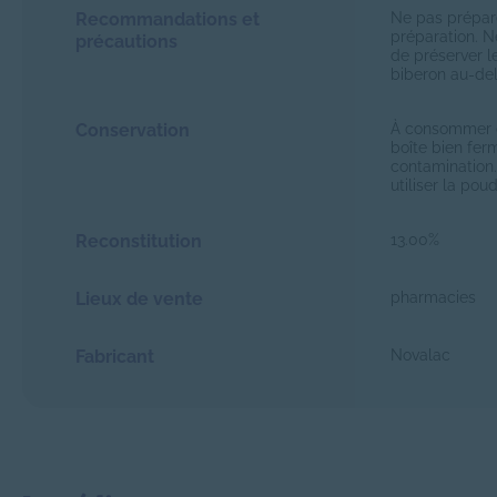
Recommandations et
Ne pas prépare
préparation. N
précautions
de préserver le
biberon au-del
Conservation
À consommer de
boîte bien ferm
contamination.
utiliser la po
Reconstitution
13.00%
Lieux de vente
pharmacies
Fabricant
Novalac