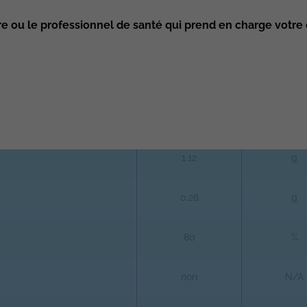
re ou le professionnel de santé qui prend en charge votre 
Glucides)
65.0
kcal
1.40
g
1.12
g
0.28
g
80
%
non
N/A