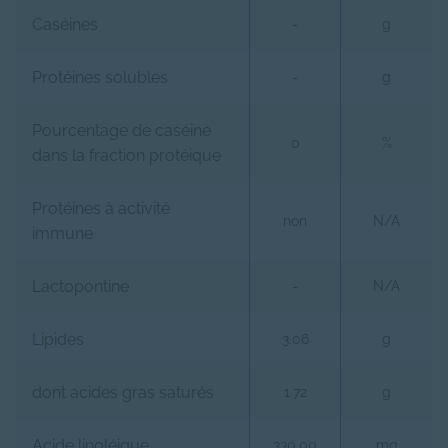
Caséines
-
g
Protéines solubles
-
g
Pourcentage de caséine
0
%
dans la fraction protéique
Protéines à activité
non
N/A
immune
Lactopontine
-
N/A
Lipides
3.06
g
dont acides gras saturés
1.72
g
Acide linoléique
330.00
mg