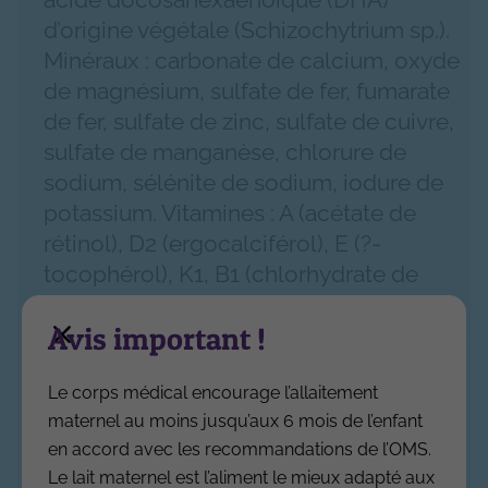
d’origine végétale (Schizochytrium sp.).
Minéraux : carbonate de calcium, oxyde
de magnésium, sulfate de fer, fumarate
de fer, sulfate de zinc, sulfate de cuivre,
sulfate de manganèse, chlorure de
sodium, sélénite de sodium, iodure de
potassium. Vitamines : A (acétate de
rétinol), D2 (ergocalciférol), E (?-
tocophérol), K1, B1 (chlorhydrate de
thiamine), B2 (riboflavine), C (ascorbate
Avis important !
de sodium), B3 (niacine), B6 (pyridoxine),
B12 (cobalamine), B5 (pantothénate de
calcium), B8 (biotine), B9 (acide folique).
Le corps médical encourage l’allaitement
maternel au moins jusqu’aux 6 mois de l’enfant
*100% des ingrédients d’origine agricole
en accord avec les recommandations de l’OMS.
sont cultivés selon les méthodes de
Le lait maternel est l’aliment le mieux adapté aux
l’Agriculture biologique. Distribution