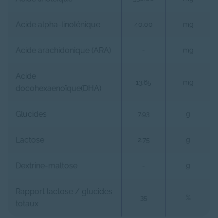
Acide alpha-linolénique
40.00
mg
Acide arachidonique (ARA)
-
mg
Acide
13.65
mg
docohexaenoïque(DHA)
Glucides
7.93
g
Lactose
2.75
g
Dextrine-maltose
-
g
Rapport lactose / glucides
35
%
totaux