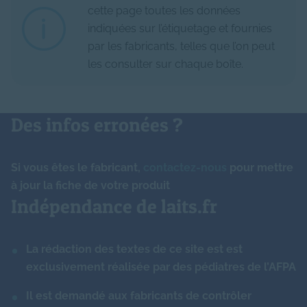
cette page toutes les données
Vitamine B5 (acide
0.690
mg
Protéines à activité
pantothénique)
indiquées sur l’étiquetage et fournies
Phosphore
54.56
mg
non
N/A
immune
par les fabricants, telles que l’on peut
les consulter sur chaque boîte.
Vitamine B6
0.050
mg
Magnésium
7.77
mg
Lactopontine
-
N/A
Vitamine B8 (biotine)
2.460
μg
Cuivre
0.05
mg
Ferments lactiques
-
N/A
Des infos erronées ?
Vitamine B9 (folates)
16.890
μg
Zinc
0.50
mg
Nucléotides
-
mg
Si vous êtes le fabricant,
contactez-nous
pour mettre
Vitamine B12
0.190
μg
Manganèse
41.00
μg
à jour la fiche de votre produit
Arôme
0.00
N/A
Indépendance de laits.fr
Vitamine PP (niacine)
0.070
mg
Iode
16.40
μg
Amidon
-
g
La rédaction des textes de ce site est est
Sélénium
3.15
μg
Caroube
-
g
exclusivement réalisée par des pédiatres de l’AFPA
Molybdène (inférieur à)
-
μg
Il est demandé aux fabricants de contrôler