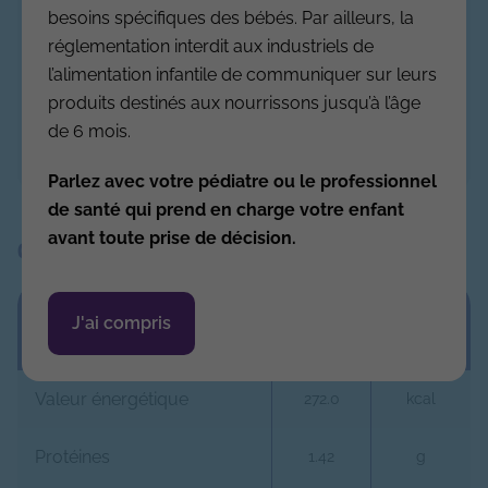
besoins spécifiques des bébés. Par ailleurs, la
certifiée par Qualisud, 6 rue Georges
réglementation interdit aux industriels de
Bizet, 47200 Marmande, FRANCE (2) Le
l’alimentation infantile de communiquer sur leurs
“sucre” correspondant au lactose
produits destinés aux nourrissons jusqu’à l’âge
naturellement présent dans les produits
de 6 mois.
laitiers. Sans saccharose ajouté.
Parlez avec votre pédiatre ou le professionnel
de santé qui prend en charge votre enfant
avant toute prise de décision.
Composition pour 100 ml
Energie & nutriments (Protéines,
J'ai compris
Lipides, Glucides)
Valeur énergétique
272.0
kcal
Protéines
1.42
g