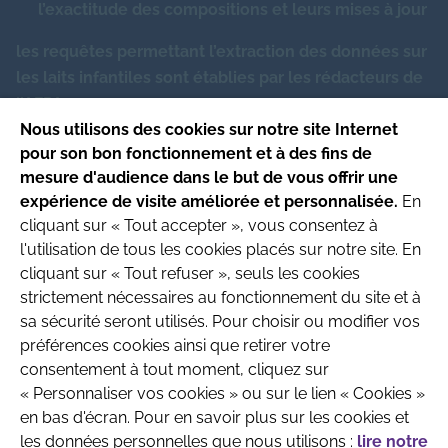
l’exactitude des compositions et leurs mises à jour
Chrome (inférieur à)
-
μg
les requêtes permettant l’extraction des données sur
les laits infantiles sont établies par les rédacteurs de
Fluorures (inférieur à)
-
μg
l’AFPA
Nous utilisons des cookies sur notre site Internet
pour son bon fonctionnement et à des fins de
Ce site respecte les principes de la charte
mesure d'audience dans le but de vous offrir une
HONcode
.
expérience de visite améliorée et personnalisée.
En
Date de mise à jour du site : 4/08/2026
cliquant sur « Tout accepter », vous consentez à
l'utilisation de tous les cookies placés sur notre site. En
Site produit par l’Association
cliquant sur « Tout refuser », seuls les cookies
Française de Pédiatrie Ambulatoire
strictement nécessaires au fonctionnement du site et à
Recherche & Développement
sa sécurité seront utilisés. Pour choisir ou modifier vos
préférences cookies ainsi que retirer votre
consentement à tout moment, cliquez sur
« Personnaliser vos cookies » ou sur le lien « Cookies »
en bas d'écran. Pour en savoir plus sur les cookies et
les données personnelles que nous utilisons :
lire notre