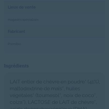
Lieux de vente
magasins spécialisés
Fabricant
Premibio
Ingrédients
LAIT entier de chèvre en poudre* (41%),
maltodextrine de maïs*, huiles
végétales* (tournesol*, noix de coco*,
colza*), LACTOSE de LAIT de chèvre*,
acide docosahexaénoïque (DHA)