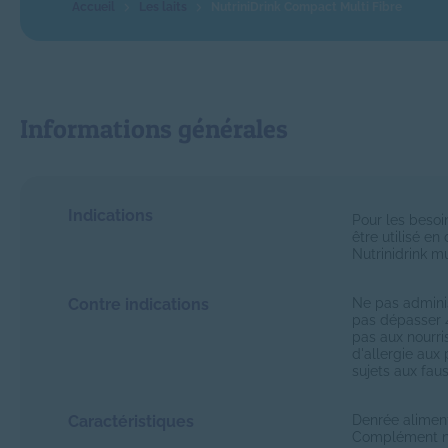
Les laits
NutriniDrink Compact Multi Fibre
Informations générales
Indications
Pour les besoin
être utilisé e
Nutrinidrink mu
Contre indications
Ne pas adminis
pas dépasser 4
pas aux nourri
d'allergie aux 
sujets aux fau
Caractéristiques
Denrée aliment
Complément nut