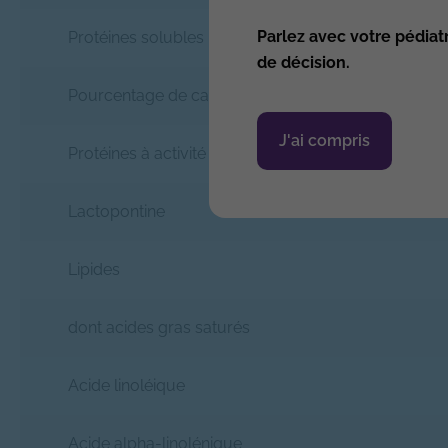
Parlez avec votre pédiat
Protéines solubles
de décision.
Pourcentage de caséine dans la fraction protéique
J'ai compris
Protéines à activité immune
Lactopontine
Lipides
dont acides gras saturés
Acide linoléique
Acide alpha-linolénique