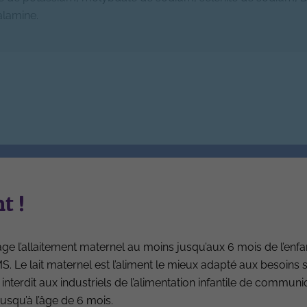
alamine.
Glucides)
t !
240.0
kcal
e l’allaitement maternel au moins jusqu’aux 6 mois de l’enfa
5.68
g
 Le lait maternel est l’aliment le mieux adapté aux besoins 
 interdit aux industriels de l’alimentation infantile de commun
-
g
usqu’à l’âge de 6 mois.