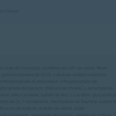
ion Clinique
a, huile de tournesol), protéines de LAIT de vache, fibres
, polysaccharides de SOJA, cellulose, amidon résistant),
um, orthophosphate di-potassique, orthophosphate de
phosphate de calcium, chlorure de choline, L-ascorbate de
reux, bêta-carotène, sulfate de zinc, L-carnitine, gluconate d
étate de DL-?-tocophérol, chlorhydrate de thiamine, sulfate 
fluorure de sodium, acétate de rétinol, acide
 de potassium, molybdate de sodium, sélénite de sodium, 