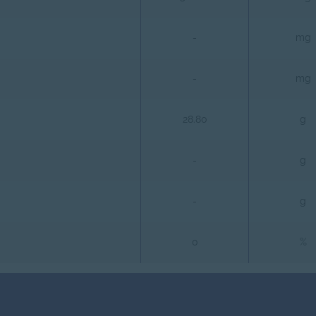
-
mg
-
mg
28.80
g
-
g
-
g
0
%