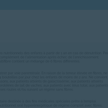
s nutritionnels des enfants à partir de 1 an en cas de dénutrition. Pe
n complément de l'alimentation après échec de l'enrichissement.
ltifibre contient un mélange de 6 fibres différentes.
trer par voie parentérale. En raison de la teneur élevée en fibres, ne
 bouteilles par jour chez les enfants de moins de 2 ans. Ne convient
ssons, aux patients atteints de galactosémie, aux patients atteints
protéines de lait de vaches, aux patients avec iléus total, aux patient
sses routes et/ou suivant un régime sans fibres.
aire destinée à des fins médicales spéciales prête à l’emploi.
ritionnel oral hyperénergétique de régime complet avec fibres,