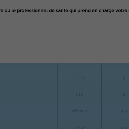
re ou le professionnel de santé qui prend en charge votre 
-
g
0
%
-
N/A
-
N/A
11.20
g
1.10
g
2660.00
mg
518.00
mg