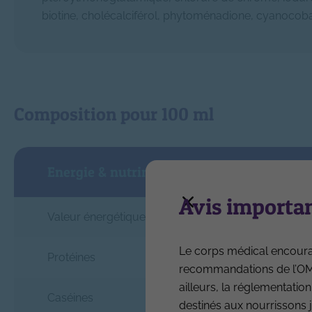
biotine, cholécalciférol, phytoménadione, cyanocob
Composition pour 100 ml
Energie & nutriments (Protéines, Lipides, 
Avis importan
Valeur énergétique
Le corps médical encourag
Protéines
recommandations de l’OMS.
ailleurs, la réglementation
Caséines
destinés aux nourrissons j