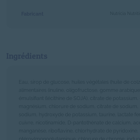
Fabricant
Nutricia Nutrit
Ingrédients
Eau, sirop de glucose, huiles végétales (huile de colz
alimentaires (inuline, oligofructose, gomme arabique
émulsifiant (lécithine de SOJA), citrate de potassi
magnésium, chlorure de sodium, citrate de sodium, 
sodium, hydroxyde de potassium, taurine, lactate fer
cuivre, nicotinamide, D-pantothénate de calcium, ac
manganèse, riboflavine, chlorhydrate de pyridoxine, 
ptéroylmonoglutamique, chlorure de chrome, iodure