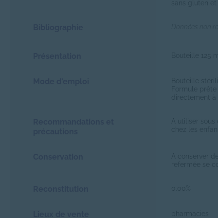
sans gluten et
Bibliographie
Données non r
Présentation
Bouteille 125 
Mode d'emploi
Bouteille stéri
Formule prête 
directement à l
Recommandations et
A utiliser sou
chez les enfant
précautions
Conservation
A conserver de
refermée se c
Reconstitution
0.00%
Lieux de vente
pharmacies