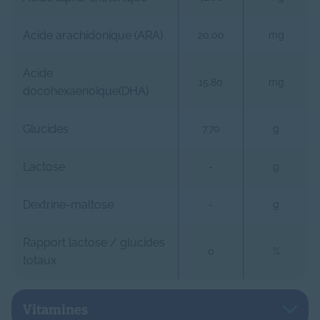
Acide arachidonique (ARA)
20.00
mg
Acide
15.80
mg
docohexaenoïque(DHA)
Glucides
7.70
g
Lactose
-
g
Dextrine-maltose
-
g
Rapport lactose / glucides
0
%
totaux
Vitamines