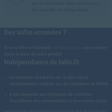
immune
par les fabricants, telles que l’on peut
les consulter sur chaque boîte.
Vitamine B6
0.040
mg
Magnésium
5.00
mg
Lactopontine
-
N/A
Vitamine B8 (biotine)
2.000
μg
Cuivre
0.05
mg
Ferments lactiques
-
N/A
Des infos erronées ?
Vitamine B9 (folates)
18.500
μg
Zinc
0.68
mg
Nucléotides
-
mg
Si vous êtes le fabricant,
contactez-nous
pour mettre
Vitamine B12
0.160
μg
Manganèse
10.50
μg
à jour la fiche de votre produit
Arôme
0.00
N/A
Indépendance de laits.fr
Vitamine PP (niacine)
0.680
mg
Iode
12.00
μg
Amidon
2.23
g
La rédaction des textes de ce site est est
Sélénium
2.60
μg
Caroube
-
g
exclusivement réalisée par des pédiatres de l’AFPA
Molybdène (inférieur à)
-
μg
Il est demandé aux fabricants de contrôler
l’exactitude des compositions et leurs mises à jour
Chrome (inférieur à)
-
μg
les requêtes permettant l’extraction des données sur