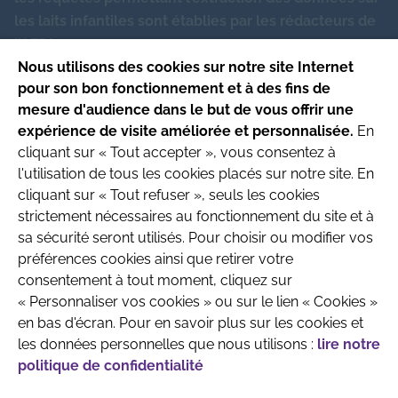
les laits infantiles sont établies par les rédacteurs de
Fluorures (inférieur à)
-
μg
l’AFPA
Nous utilisons des cookies sur notre site Internet
pour son bon fonctionnement et à des fins de
Ce site respecte les principes de la charte
mesure d'audience dans le but de vous offrir une
HONcode
.
expérience de visite améliorée et personnalisée.
En
Date de mise à jour du site : 4/08/2026
cliquant sur « Tout accepter », vous consentez à
l'utilisation de tous les cookies placés sur notre site. En
Site produit par l’Association
cliquant sur « Tout refuser », seuls les cookies
Française de Pédiatrie Ambulatoire
strictement nécessaires au fonctionnement du site et à
Recherche & Développement
sa sécurité seront utilisés. Pour choisir ou modifier vos
préférences cookies ainsi que retirer votre
consentement à tout moment, cliquez sur
« Personnaliser vos cookies » ou sur le lien « Cookies »
en bas d'écran. Pour en savoir plus sur les cookies et
les données personnelles que nous utilisons :
lire notre
politique de confidentialité
QUI SOMMES-NOUS
MENTIONS LÉGALES