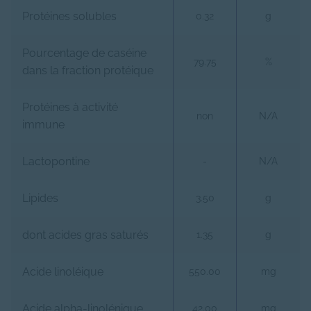
Protéines solubles
0.32
g
Pourcentage de caséine
79.75
%
dans la fraction protéique
Protéines à activité
non
N/A
immune
Lactopontine
-
N/A
Lipides
3.50
g
dont acides gras saturés
1.35
g
Acide linoléique
550.00
mg
Acide alpha-linolénique
42.00
mg