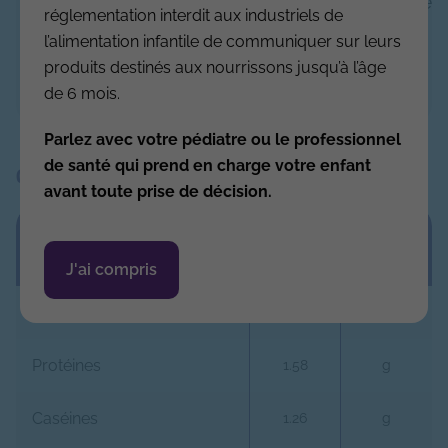
folique, sulfate de manganèse, iodure de
réglementation interdit aux industriels de
sodium, phytoménadione, sélénite de
l’alimentation infantile de communiquer sur leurs
sodium, D-biotine, cholécalciférol,
produits destinés aux nourrissons jusqu’à l’âge
cyanocobalamine
de 6 mois.
Parlez avec votre pédiatre ou le professionnel
de santé qui prend en charge votre enfant
Composition pour 100 ml
avant toute prise de décision.
Energie & nutriments (Protéines,
Lipides, Glucides)
J'ai compris
Valeur énergétique
68.0
kcal
Protéines
1.58
g
Caséines
1.26
g