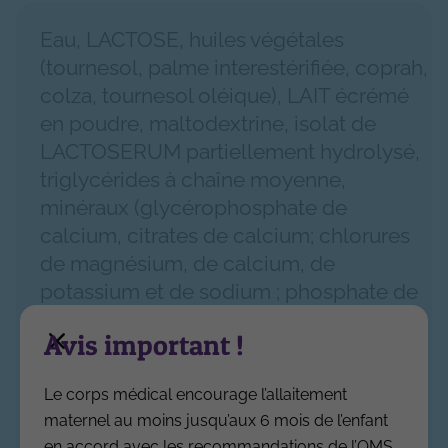
Eau, LACTOSE, huiles végétales
(tournesol, palme interestérifiée, coprah,
colza, tournesol oléique), LAIT écrémé
en poudre, maltodextrine, isolat de
LACTOSERUM partiellement hydrolysé,
triglycérides à chaîne moyenne,
minéraux (glycérophosphate de
calcium, citrates de calcium; chlorures
de magnésium, de calcium, de
potassium et de sodium ; phosphate de
potassium, sulfates ferreux, de zinc, de
Avis important !
cuivre et de manganèse ; iodure de
potassium, sélénate de sodium), 2'-
Le corps médical encourage l’allaitement
Fucosyllactose (1), correcteur d'acidité
maternel au moins jusqu’aux 6 mois de l’enfant
(acide citrique), huile de Mortierella
en accord avec les recommandations de l’OMS.