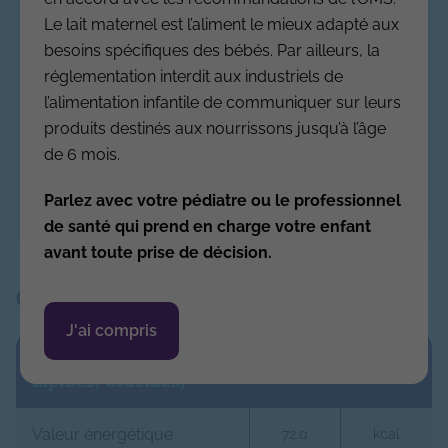
alpina, huile extraite de la microalgue
Le lait maternel est l’aliment le mieux adapté aux
Schizochytrium sp., Lacto-N-Tétraose
besoins spécifiques des bébés. Par ailleurs, la
(1), vitamines (A, B1, B2, B3, B5, B6, B8,
réglementation interdit aux industriels de
B9, B12, C, D, E, K), chlorure de choline,
l’alimentation infantile de communiquer sur leurs
inositol, taurine, L-carnitine,
produits destinés aux nourrissons jusqu’à l’âge
antioxydants (palmitate de L-ascorbyle,
de 6 mois.
extrait riche en tocophérols). (1) dérivé
Parlez avec votre pédiatre ou le professionnel
du LACTOSE
de santé qui prend en charge votre enfant
avant toute prise de décision.
Composition pour 100 ml
J'ai compris
Energie & nutriments (Protéines,
Lipides, Glucides)
Valeur énergétique
72.0
kcal