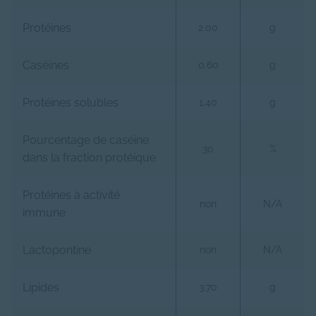
Protéines
2.00
g
Caséines
0.60
g
Protéines solubles
1.40
g
Pourcentage de caséine
30
%
dans la fraction protéique
Protéines à activité
non
N/A
immune
Lactopontine
non
N/A
Lipides
3.70
g