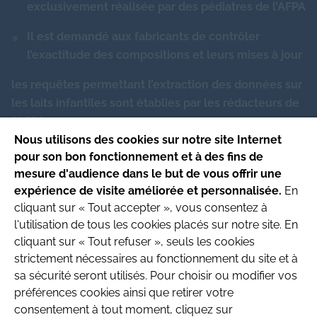
Caroube
-
g
exclusivement réalisée par des pédiatres de l’AFPA
Molybdène (inférieur à)
-
μg
Il est demandé aux fabricants de contrôler
l’exactitude des compositions et leurs mises à jour
Chrome (inférieur à)
-
μg
les requêtes permettant l’extraction des données sur
les laits infantiles sont établies par les rédacteurs de
Fluorures (inférieur à)
6.20
μg
l’AFPA
Nous utilisons des cookies sur notre site Internet
pour son bon fonctionnement et à des fins de
Ce site respecte les principes de la charte
mesure d'audience dans le but de vous offrir une
HONcode
.
expérience de visite améliorée et personnalisée.
En
Date de mise à jour du site : 4/08/2026
cliquant sur « Tout accepter », vous consentez à
l'utilisation de tous les cookies placés sur notre site. En
Site produit par l’Association
cliquant sur « Tout refuser », seuls les cookies
Française de Pédiatrie Ambulatoire
strictement nécessaires au fonctionnement du site et à
Recherche & Développement
sa sécurité seront utilisés. Pour choisir ou modifier vos
préférences cookies ainsi que retirer votre
consentement à tout moment, cliquez sur