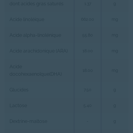
dont acides gras saturés
1.37
g
Acide linoléique
662.00
mg
Acide alpha-linolénique
55.80
mg
Acide arachidonique (ARA)
18.00
mg
Acide
18.00
mg
docohexaenoïque(DHA)
Glucides
7.50
g
Lactose
5.40
g
Dextrine-maltose
-
g