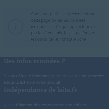
Probiotiques
-
N/A
Chlorure
49.00
mg
Vitamine B2 (riboflavine)
0.140
mg
Oligosaccharides (HMO)
oui
N/A
Sont enregistrées et présentées sur
Calcium
76.00
mg
cette page toutes les données
Vitamine B5 (acide
0.760
mg
Protéines à activité
pantothénique)
indiquées sur l’étiquetage et fournies
Phosphore
48.00
mg
non
N/A
immune
par les fabricants, telles que l’on peut
les consulter sur chaque boîte.
Vitamine B6
0.070
mg
Magnésium
5.60
mg
Lactopontine
non
N/A
Vitamine B8 (biotine)
2.550
μg
Cuivre
0.06
mg
Ferments lactiques
-
N/A
Des infos erronées ?
Vitamine B9 (folates)
20.000
μg
Zinc
0.89
mg
Nucléotides
-
mg
Si vous êtes le fabricant,
contactez-nous
pour mettre
Vitamine B12
0.170
μg
Manganèse
17.00
μg
à jour la fiche de votre produit
Arôme
0.00
N/A
Indépendance de laits.fr
Vitamine PP (niacine)
0.750
mg
Iode
17.00
μg
Amidon
-
g
La rédaction des textes de ce site est est
Sélénium
3.30
μg