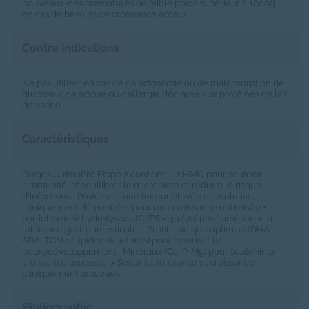
nouveaux-nés prématurés de faible poids supérieur à 1800g
en cas de besoins de croissance accrus.
Contre indications
Ne pas utiliser en cas de galactosémie ou de malabsorption de
glucose / galactose ou d’allergie déclarée aux protéines de lait
de vache.
Caractéristiques
Guigoz UltimaPré Etape 2 contient : - 2 HMO pour soutenir
l'immunité, rééquilibrer le microbiote et réduire le risque
d'infections. -Protéines : une teneur élevée et évolutive,
cliniquement démontrée, pour une croissance optimisée +
partiellement hydrolysées (C/PS = 30/70) pour améliorer la
tolérance gastro-intestinale. - Profil lipidique optimisé (DHA,
ARA, TCM et lipides structurés) pour favoriser le
neurodéveloppement. -Minéraux (Ca, P, Mg) pour soutenir la
croissance osseuse. -> Sécurité, tolérance et croissance
cliniquement prouvées
Bibliographie